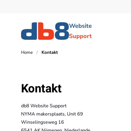
Skip to main content
Website
Support
Home
Kontakt
Kontakt
db8 Website Support
NYMA makersplaats, Unit 69
Winselingseweg 16
6541 AK Nijmegen,
Niederlande