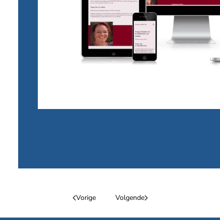
YogaGinny Studio
Vorige
Volgende