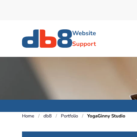
Skip to main content
Website
Support
Home
db8
Portfolio
YogaGinny Studio