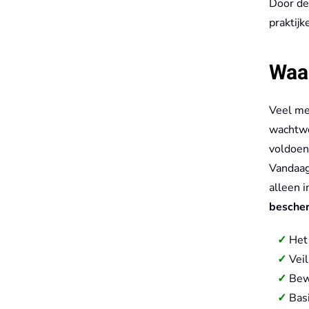
Door de
praktij
Waar
Veel me
wachtwo
voldoen
Vandaag 
alleen i
besche
Het
Vei
Bew
Basi