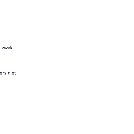
n zwak
t
ers niet