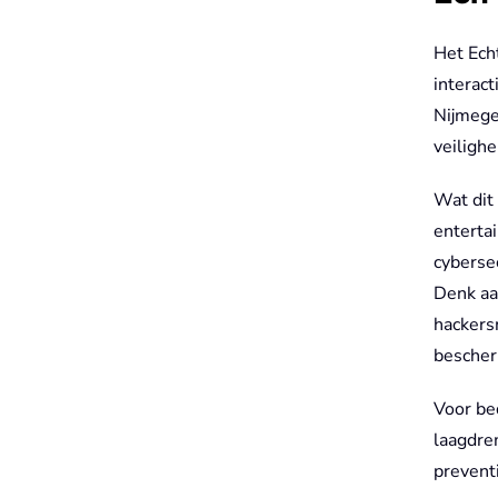
Het Ech
interact
Nijmege
veilighe
Wat dit 
enterta
cybersec
Denk aa
hackers
besche
Voor be
laagdre
preventi