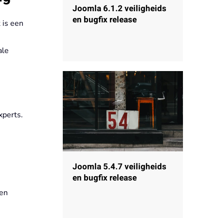
Joomla 6.1.2 veiligheids
en bugfix release
 is een
ale
xperts.
Joomla 5.4.7 veiligheids
en bugfix release
 en