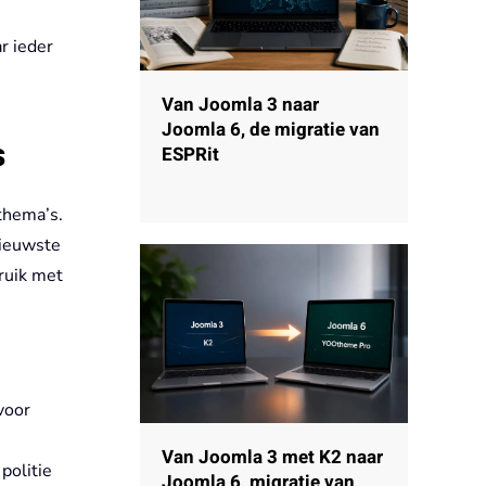
r ieder
Van Joomla 3 naar
Joomla 6, de migratie van
s
ESPRit
thema’s.
nieuwste
ruik met
voor
Van Joomla 3 met K2 naar
politie
Joomla 6, migratie van