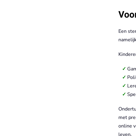
Voor
Een ster
namelij
Kinderen
Gam
Poli
Lere
Spe
Ondertu
met pre
online v
leven.