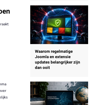
oen
 raakt
Waarom regelmatige
Joomla en extensie
updates belangrijker zijn
dan ooit
amma
over
lijks