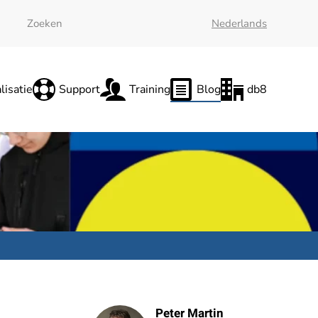
Nederlands
lisatie
Support
Training
Blog
db8
Peter Martin