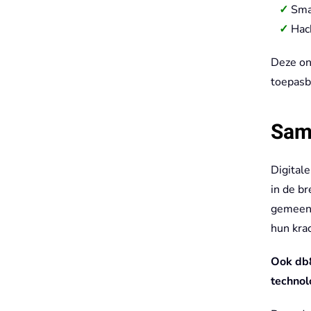
Sma
Hac
Deze on
toepasba
Sam
Digitale
in de br
gemeent
hun kra
Ook db8 
technol