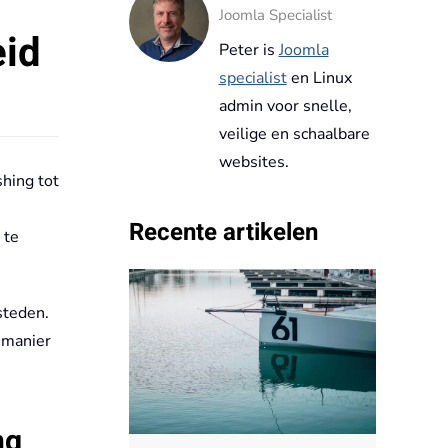
Joomla Specialist
eid
Peter is
Joomla
specialist
en Linux
admin voor snelle,
veilige en schaalbare
websites.
hing tot
Recente artikelen
 te
steden.
 manier
ng