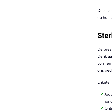
Deze co
op hun 
Ster
De pres
Denk aan
vormen 
ons ged
Enkele 
Jouw
jon
Onli