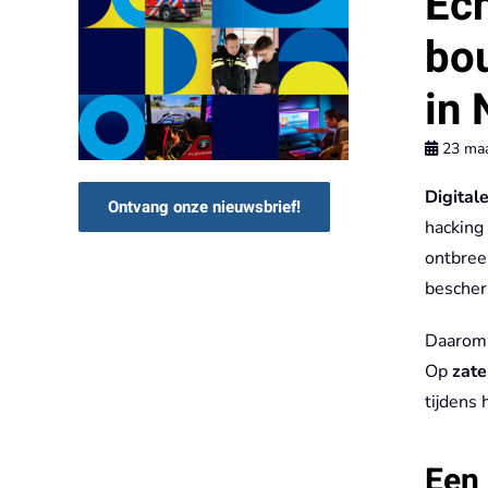
Ec
bou
in
23 maa
Digitale
Ontvang onze nieuwsbrief!
hacking
ontbreek
besche
Daarom 
Op
zate
tijdens 
Een 