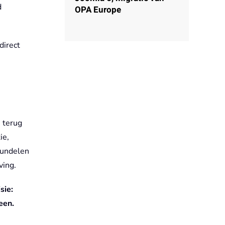
d
OPA Europe
direct
e terug
ie,
bundelen
ving.
sie:
een.