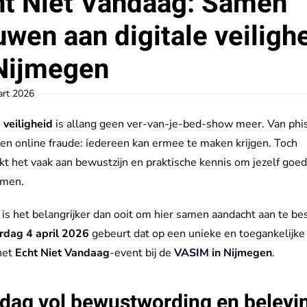
ht Niet Vandaag: Samen
wen aan digitale veiligh
 Nijmegen
rt 2026
 veiligheid
is allang geen ver-van-je-bed-show meer. Van phis
 en online fraude: iedereen kan ermee te maken krijgen. Toch
t het vaak aan bewustzijn en praktische kennis om jezelf goed
rmen.
is het belangrijker dan ooit om hier samen aandacht aan te be
rdag 4 april 2026
gebeurt dat op een unieke en toegankelijke
het
Echt Niet Vandaag
-event bij de
VASIM in Nijmegen
.
dag vol bewustwording en belevi