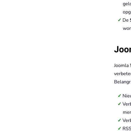
gel
opg
De
wor
Joom
Joomla 
verbete
Belangr
Nie
Ver
men
Verb
RSS