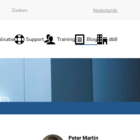
Nederlands
lisatie
Support
Training
Blog
db8
Peter Martin