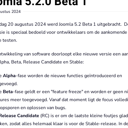
mla 5.2.0 Beta 1
ustus 2024
dag 20 augustus 2024 werd Joomla 5.2 Beta 1 uitgebracht. D
sie is speciaal bedoeld voor ontwikkelaars om de aankomende
e testen.
ontwikkeling van software doorloopt elke nieuwe versie een aan
Alpha, Beta, Release Candidate en Stable:
de
Alpha
-fase worden de nieuwe functies geïntroduceerd en
gevoegd.
de
Beta
-fase geldt er een "feature freeze" en worden er geen 
tures meer toegevoegd. Vanaf dat moment ligt de focus volled
 opsporen en oplossen van bugs.
Release Candidate
(RC) is er om de laatste kleine foutjes glad
jken, zodat alles helemaal klaar is voor de Stable-release. In d