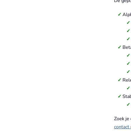
De gepla
Alp
Beta
Rel
Stab
Zoek je
contact