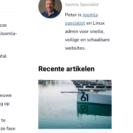
Joomla Specialist
Peter is
Joomla
specialist
en Linux
eze
admin voor snelle,
 Joomla-
veilige en schaalbare
websites.
tal
Recente artikelen
nieuwe
ig op
 te
eze fase