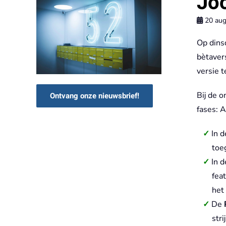
Joo
20 aug
Op dins
bètaver
versie t
Bij de 
Ontvang onze nieuwsbrief!
fases: 
In 
toe
In 
fea
het
De
stri