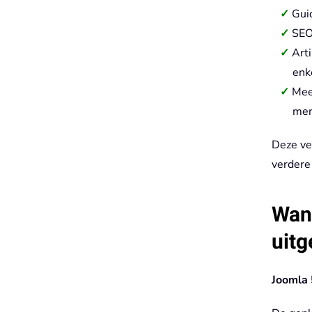
Gui
SEO
Art
enk
Mee
men
Deze ver
verdere
Wann
uitg
Joomla 