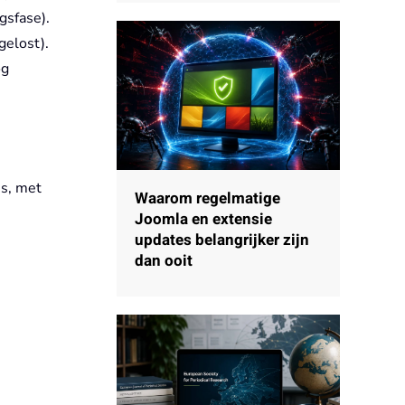
gsfase).
gelost).
og
es, met
Waarom regelmatige
Joomla en extensie
updates belangrijker zijn
dan ooit