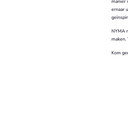
manier 
ernaar 
geïnspir
NYMA ma
maken. 
Kom ger