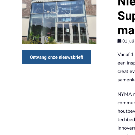
Ni
Su
ma
01 juli
Vanaf 1
Ontvang onze nieuwsbrief!
een ins
creatie
samenko
NYMA ma
communi
houtbewe
techbed
innover