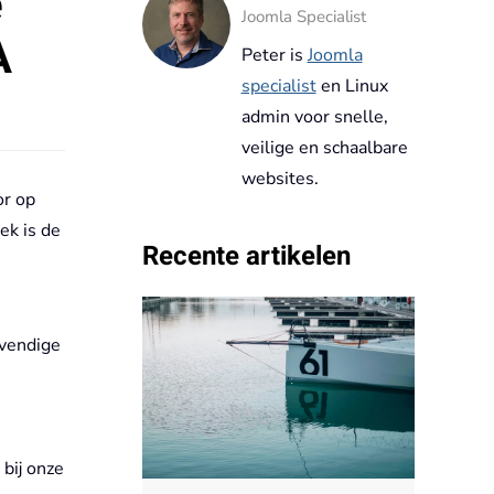
e
Joomla Specialist
A
Peter is
Joomla
specialist
en Linux
admin voor snelle,
veilige en schaalbare
websites.
or op
ek is de
Recente artikelen
vendige
bij onze