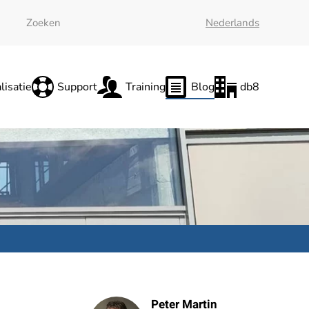
Nederlands
lisatie
Support
Training
Blog
db8
Peter Martin