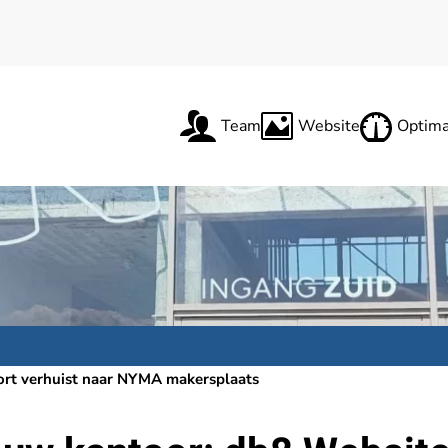
Team
Website
Optima
rt verhuist naar NYMA makersplaats