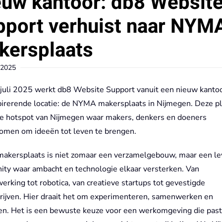
euw kantoor: db8 Websit
pport verhuist naar NYM
kersplaats
 2025
 juli 2025 werkt db8 Website Support vanuit een nieuw kanto
pirerende locatie: de NYMA makersplaats in Nijmegen. Deze pl
ve hotspot van Nijmegen waar makers, denkers en doeners
men om ideeën tot leven te brengen.
kersplaats is niet zomaar een verzamelgebouw, maar een le
ty waar ambacht en technologie elkaar versterken. Van
rking tot robotica, van creatieve startups tot gevestigde
rijven. Hier draait het om experimenteren, samenwerken en
en. Het is een bewuste keuze voor een werkomgeving die past 