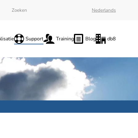
Nederlands
lisatie
Support
Training
Blog
db8